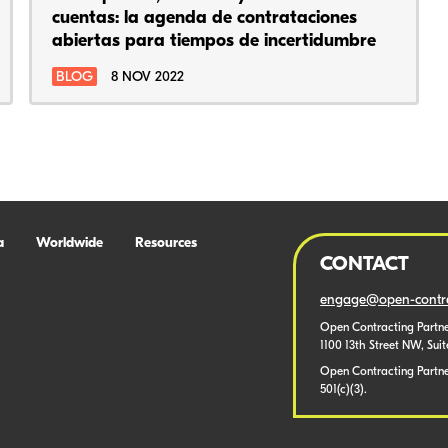
cuentas: la agenda de contrataciones
abiertas para tiempos de incertidumbre
BLOG
8 NOV 2022
a
Worldwide
Resources
CONTACT
engage@open-contra
Open Contracting Partne
1100 13th Street NW, Sui
Open Contracting Partner
501(c)(3).