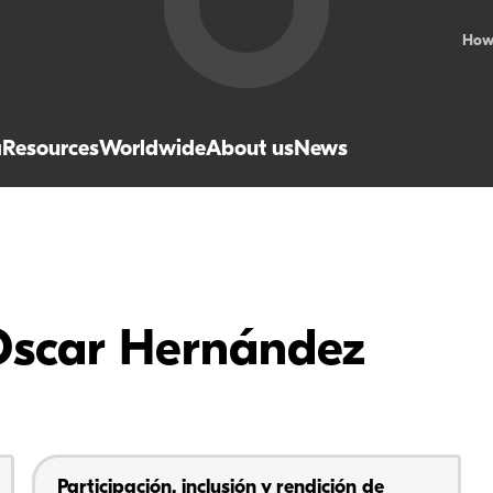
How
a
Resources
Worldwide
About us
News
 Oscar Hernández
Participación, inclusión y rendición de