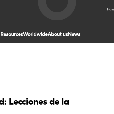
How
a
Resources
Worldwide
About us
News
 Lecciones de la