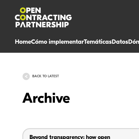
Home
Cómo implementar
Temáticas
Datos
Dón
BACK TO LATEST
Archive
Beyond transparency: how open