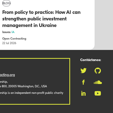
BLOG
From policy to practice: How AI can
strengthen public investment
management in Ukraine
Issues:
IA
Open Contracting
22 Jul 2026
Contáctanos:
cting.org
rship,
te 800, 20005 Washington, D.C., USA
ship is an independent non-profit public charity