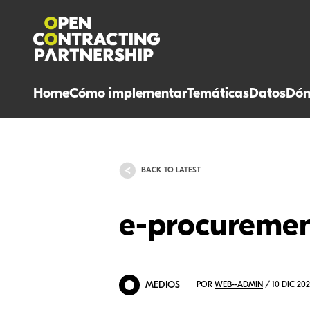
Home
Cómo implementar
Temáticas
Datos
Dón
BACK TO LATEST
e-procureme
MEDIOS
POR
WEB--ADMIN
/ 10 DIC 20