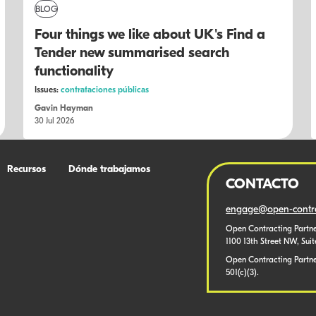
BLOG
Four things we like about UK's Find a
Tender new summarised search
functionality
Issues:
contrataciones públicas
Gavin Hayman
30 Jul 2026
Recursos
Dónde trabajamos
CONTACTO
engage@open-contra
Open Contracting Partne
1100 13th Street NW, Sui
Open Contracting Partner
501(c)(3).