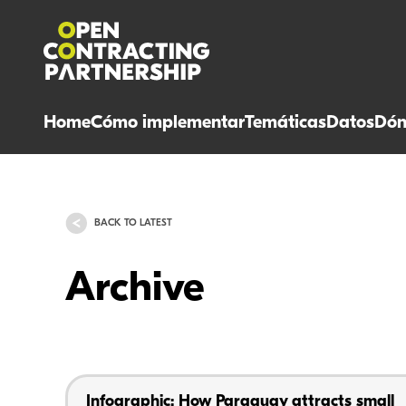
Home
Cómo implementar
Temáticas
Datos
Dón
BACK TO LATEST
Archive
Infographic: How Paraguay attracts small