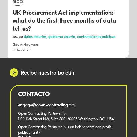
BLOG
UK Procurement Act implementation:
what do the first three months of data
tell us?
Issues:
datos abiertos,
gobierno abierto,
contrataciones públicas
Gavin Hayman
23 Jun 2025
Recibe nuestro boletín
CONTACTO
engage@open-contracting.org
Open Contracting Partnership,
1100 13th Street NW, Suite 800, 20005 Washington, D.C., USA
Open Contracting Partnership is an independent non-profit
public charity