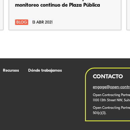
monitoreo continuo de Plaza Pública
BLOG
13 ABR 2021
Recursos
Dónde trabajamos
CONTACTO
engage@open-contra
Open Contracting Partne
1100 13th Street NW, Sui
Open Contracting Partner
501(c)(3).