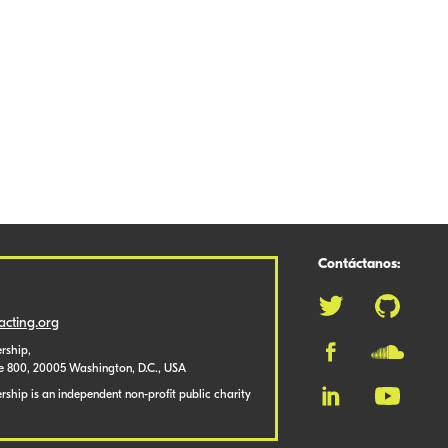
Contáctanos:
cting.org
rship,
te 800, 20005 Washington, D.C., USA
ship is an independent non-profit public charity