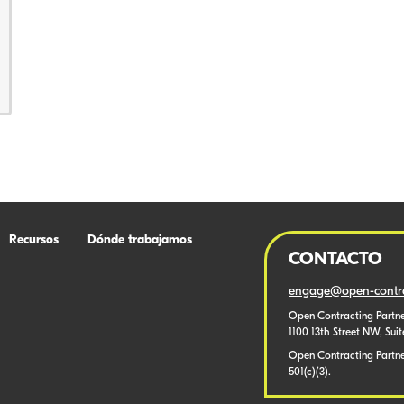
Recursos
Dónde trabajamos
CONTACTO
engage@open-contra
Open Contracting Partne
1100 13th Street NW, Sui
Open Contracting Partner
501(c)(3).