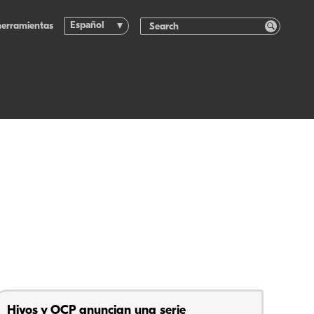
Español
herramientas
Hivos y OCP anuncian una serie