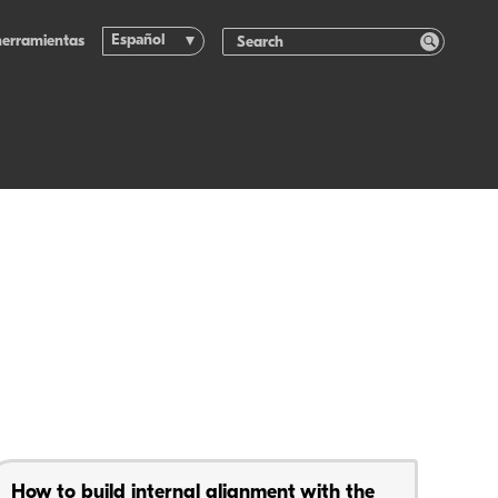
Español
herramientas
How to build internal alignment with the