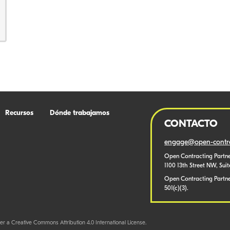
Recursos
Dónde trabajamos
CONTACTO
engage@open-contra
Open Contracting Partne
1100 13th Street NW, Sui
Open Contracting Partner
501(c)(3).
er a Creative Commons Attribution 4.0 International License.