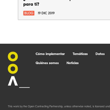
para ti?
BLOG
19 DIC 2019
Cómo implementar
Temáticas
Datos
Quiénes somos
Noticias
This work by the Open Contracting Partnership, unless otherwise noted, is licensed und