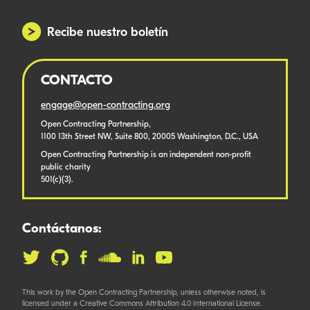
Recibe nuestro boletín
CONTACTO
engage@open-contracting.org
Open Contracting Partnership,
1100 13th Street NW, Suite 800, 20005 Washington, D.C., USA
Open Contracting Partnership is an independent non-profit
public charity
501(c)(3).
Contáctanos:
This work by the Open Contracting Partnership, unless otherwise noted, is
licensed under a Creative Commons Attribution 4.0 International License.