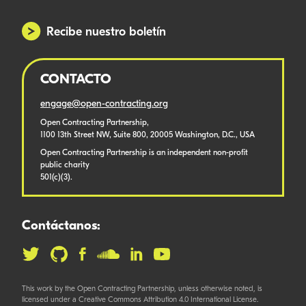
Recibe nuestro boletín
CONTACTO
engage@open-contracting.org
Open Contracting Partnership,
1100 13th Street NW, Suite 800, 20005 Washington, D.C., USA
Open Contracting Partnership is an independent non-profit
public charity
501(c)(3).
Contáctanos:
This work by the Open Contracting Partnership, unless otherwise noted, is
licensed under a Creative Commons Attribution 4.0 International License.