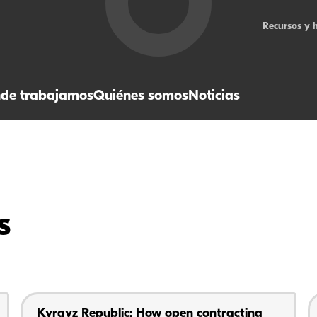
Recursos y 
de trabajamos
Quiénes somos
Noticias
s
Kyrgyz Republic: How open contracting