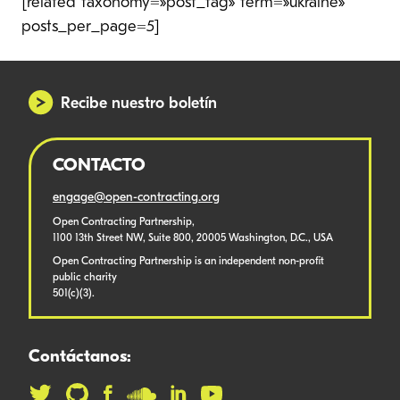
[related taxonomy=»post_tag» term=»ukraine»
posts_per_page=5]
Recibe nuestro boletín
CONTACTO
engage@open-contracting.org
Open Contracting Partnership,
1100 13th Street NW, Suite 800, 20005 Washington, D.C., USA
Open Contracting Partnership is an independent non-profit
public charity
501(c)(3).
Contáctanos: