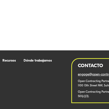
Recursos
Dónde trabajamos
CONTACTO
engage@open-contra
Open Contracting Partne
1100 13th Street NW, Sui
Open Contracting Partner
501(c)(3).