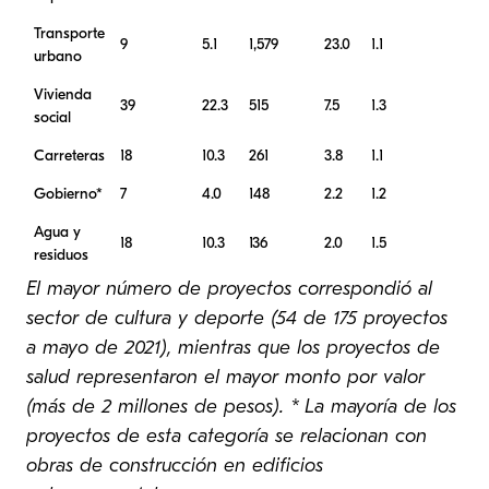
Transporte
9
5.1
1,579
23.0
1.1
urbano
Vivienda
39
22.3
515
7.5
1.3
social
Carreteras
18
10.3
261
3.8
1.1
Gobierno*
7
4.0
148
2.2
1.2
Agua y
18
10.3
136
2.0
1.5
residuos
El mayor número de proyectos correspondió al
sector de cultura y deporte (54 de 175 proyectos
a mayo de 2021), mientras que los proyectos de
salud representaron el mayor monto por valor
(más de 2 millones de pesos). * La mayoría de los
proyectos de esta categoría se relacionan con
obras de construcción en edificios