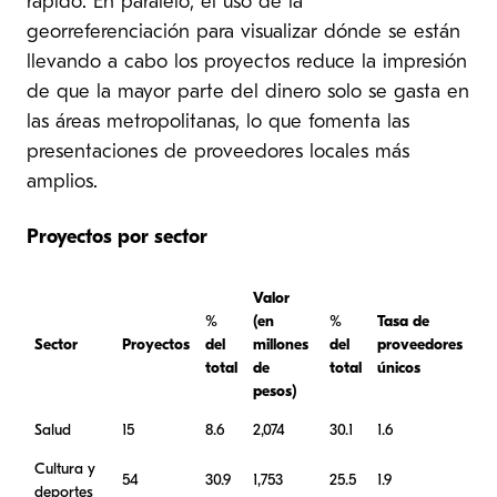
rápido. En paralelo, el uso de la
georreferenciación para visualizar dónde se están
llevando a cabo los proyectos reduce la impresión
de que la mayor parte del dinero solo se gasta en
las áreas metropolitanas, lo que fomenta las
presentaciones de proveedores locales más
amplios.
Proyectos por sector
Valor
%
(en
%
Tasa de
Sector
Proyectos
del
millones
del
proveedores
total
de
total
únicos
pesos)
Salud
15
8.6
2,074
30.1
1.6
Cultura y
54
30.9
1,753
25.5
1.9
deportes